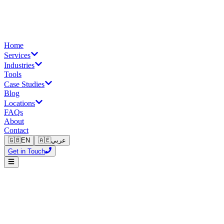
Home
Services
Industries
Tools
Case Studies
Blog
Locations
FAQs
About
Contact
🇬🇧
EN
🇦🇪
عربي
Get in Touch