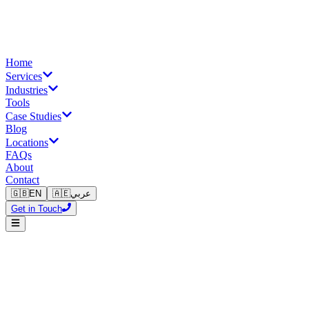
Home
Services
Industries
Tools
Case Studies
Blog
Locations
FAQs
About
Contact
🇬🇧
EN
🇦🇪
عربي
Get in Touch