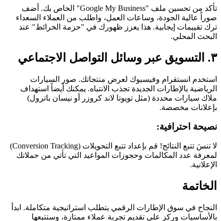
تأكد من تحسين ملف "Google My Business" الخاص بك. أضف
صوراً عالية الجودة، وساعات العمل، واطلب من العملاء السعداء
ترك تقييمات إيجابية. هذا يعزز ظهورك في "حزمة الخرائط" عند
البحث المحلي.
٣. التسويق عبر وسائل التواصل الاجتماعي
استخدم انستقرام وفيسبوك لعرض منتجاتك. صور السيارات
الرياضية بالإطارات الجديدة تجذب الانتباه. يمكنك أيضاً استهداف
ملاك سيارات محددة (مثل تويوتا لاند كروزر أو نيسان باترول)
بإعلانات مخصصة.
نصيحة احترافية:
لا تنسَ تتبع النتائج! قم بإعداد تتبع التحويلات (Conversion Tracking)
لمعرفة عدد المكالمات وحجوزات المواعيد التي تأتي من حملاتك
الإعلانية.
الخاتمة
النجاح في سوق الإطارات الرقمي يتطلب استراتيجية متكاملة. ابدأ
بالأساسيات وركز على تقديم تجربة عملاء ممتازة، وستتبعها