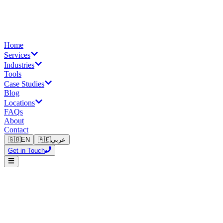
Home
Services
Industries
Tools
Case Studies
Blog
Locations
FAQs
About
Contact
🇬🇧
EN
🇦🇪
عربي
Get in Touch