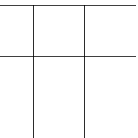
أن نكون الشريك الأكثر ثقة في التسويق الرقمي عالمياً، معروفين بتح.