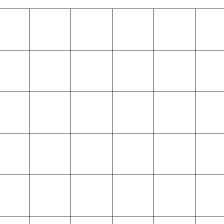
ويل الأعمال من خلال استراتيجيات متطورة ونتائج استثنائية وبناء شراك